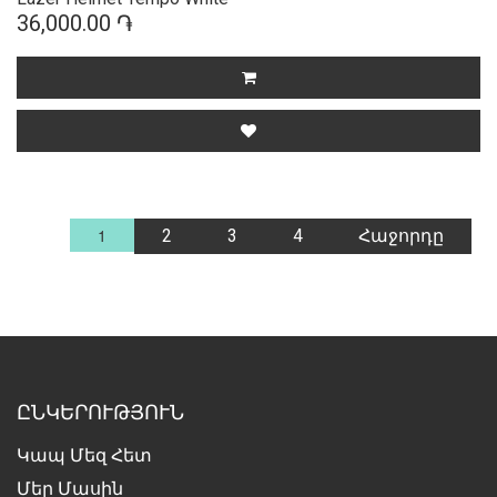
36,000.00 ֏
1
2
3
4
Հաջորդը
ԸՆԿԵՐՈՒԹՅՈՒՆ
Կապ Մեզ Հետ
Մեր Մասին