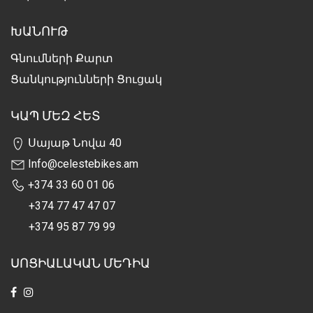
ԽԱՆՈՒԹ
Գնումների Քարտ
Ցանկությունների Ցուցակ
ԿԱՊ ՄԵԶ ՀԵՏ
Սայաթ Նովա 40
Info@celestebikes.am
+374 33 60 01 06
+374 77 47 47 07
+374 95 87 79 99
ՍՈՑԻԱԼԱԿԱՆ ՄԵԴԻԱ