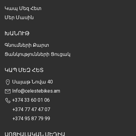
Կապ Մեզ Հետ
Մեր Մասին
ԽԱՆՈՒԹ
Գնումների Քարտ
Ցանկությունների Ցուցակ
ԿԱՊ ՄԵԶ ՀԵՏ
Սայաթ Նովա 40
Info@celestebikes.am
+374 33 60 01 06
+374 77 47 47 07
+374 95 87 79 99
ՍՈՑԻԱԼԱԿԱՆ ՄԵԴԻԱ