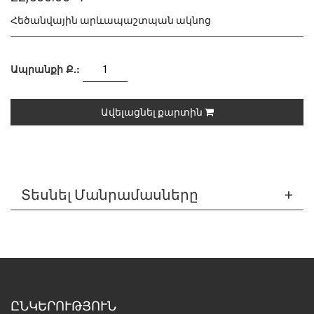
Հեծանվային արևապաշտպան ակնոց
Ապրանքի Ք.:
Ավելացնել քարտին
Տեսնել Մանրամասները
ԸՆԿԵՐՈՒԹՅՈՒՆ