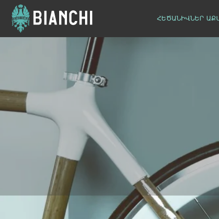
ՀԵԾԱՆԻՎՆԵՐ
ԱՔ