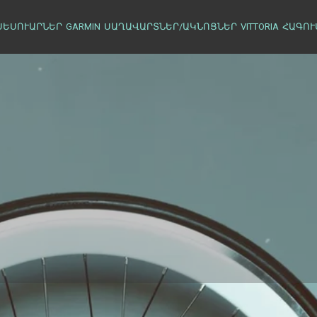
ՍԵՍՈՒԱՐՆԵՐ
GARMIN
ՍԱՂԱՎԱՐՏՆԵՐ/ԱԿՆՈՑՆԵՐ
VITTORIA
ՀԱԳՈՒ