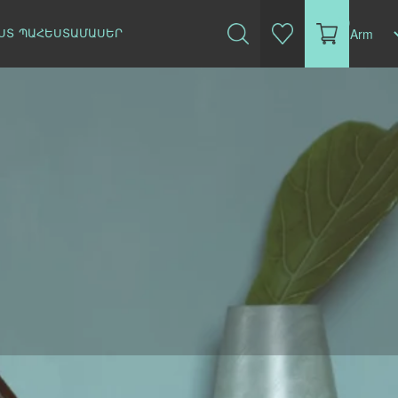
(0)
ՍՏ
ՊԱՀԵՍՏԱՄԱՍԵՐ